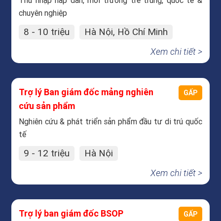
Thu nhập hấp dẫn, môi trường trẻ trung, quốc tế &
chuyên nghiệp
8 - 10 triệu
Hà Nội, Hồ Chí Minh
Xem chi tiết >
Trợ lý Ban giám đốc mảng nghiên
GẤP
cứu sản phẩm
Nghiên cứu & phát triển sản phẩm đầu tư di trú quốc
tế
9 - 12 triệu
Hà Nội
Xem chi tiết >
Trợ lý ban giám đốc BSOP
GẤP