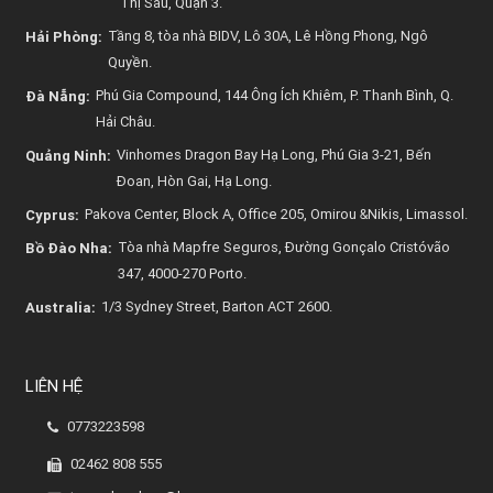
Thị Sáu, Quận 3.
Tầng 8, tòa nhà BIDV, Lô 30A, Lê Hồng Phong, Ngô
Hải Phòng:
Quyền.
Phú Gia Compound, 144 Ông Ích Khiêm, P. Thanh Bình, Q.
Đà Nẵng:
Hải Châu.
Vinhomes Dragon Bay Hạ Long, Phú Gia 3-21, Bến
Quảng Ninh:
Đoan, Hòn Gai, Hạ Long.
Pakova Center, Block A, Office 205, Omirou &Nikis, Limassol.
Cyprus:
Tòa nhà Mapfre Seguros, Đường Gonçalo Cristóvão
Bồ Đào Nha:
347, 4000-270 Porto.
1/3 Sydney Street, Barton ACT 2600.
Australia:
LIÊN HỆ
0773223598
02462 808 555